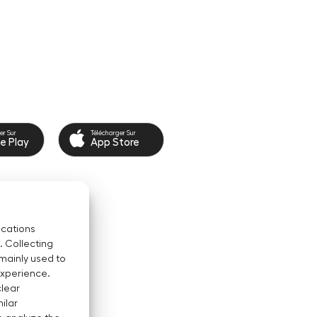
er Sur
Télécharger Sur
e Play
App Store
ications
. Collecting
 mainly used to
experience.
clear
ilar