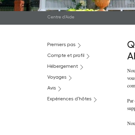
Centre d'Aide
Q
Premiers pas
A
Compte et profil
Hébergement
Nous
Voyages
vous
com
Avis
Expériences d’hôtes
Par 
supp
Nous