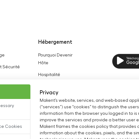
Hébergement
age
Pourquoi Devenir
Télécharg
Googl
Hôte
t Sécurité
Hospitalité
Privacy
Makent’s website, services, and web-based appl
cessary
(“services”) use “cookies” to distinguish the users
information from the browser you logged in to is
improve the services and provide a better user 
ce Cookies
Makent frames the cookies policy that provides 
information about the cookies, pixels, and the sim